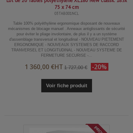
Lot de 20 Tables polyéthylène XL180 New classic 183x
75 x 74 cm
03TAB001NCL
Table 100% polyéthylène ergonomique disposant de nouveaux
mécanismes de blocage manuel . Anneaux antiglissants de sécurité
pour éviter le pliage involontaire, de plus il y a un système
d'assemblage transversal et longitudinal - NOUVEAU PIETEMENT
ERGONOMIQUE - NOUVEAUX SYSTEMES DE RACCORD
TRANVERSEL ET LONGITUDINAL - NOUVEAU SYSTEME DE
FERMETURE SECURISE -...
1 360,00 €
HT
-20%
1 727,00 €
Voir fiche produit
PROMO!