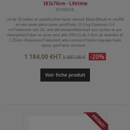
183x76cm - Lifetime
03TAB010L
Lot de 20 tables en polyéthylène haute densité (blanc)Moulé et soufflé
en une seule pièce (sans joint)Poids 15.5 kg Epaisseur 5.4
cmTraitement anti UV, anti-décolorationRésistant aux taches et aux
intempériesTubes en acier neuf allié (HSLA) de 2.8cm de diamètre et
1,25mm d'épaisseurTraitement anti-corrosionThermo laquage traité
époxy grisPatins anti-bruit...
1 184,00 €
HT
-20%
1 507,00 €
Voir fiche produit
PROMO!