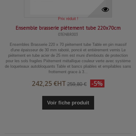
Prix réduit !
Ensemble brasserie piétement tube 220x70cm
03ENBR003
Ensembles Brasserie 220 x 70 piétement tube Table en pin massif
d'une épaisseur de 30 mm raboté, poncé et entièrement vernis Le
piétement en tube acier de 25 mm est muni d'embouts de protection
pour les sols fragiles Piétement métallique couleur verte avec système
de loqueteaux autobloquants Table et bancs pliables et empilables sans
frottement grace à 3...
242,25 €
HT
-5%
259,80 €
Voir fiche produit