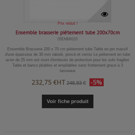
Prix réduit !
Ensemble brasserie piétement tube 200x70cm
03ENBR020
Ensemble Brasserie 200 x 70 cm piétement tube Table en pin massif
d'une épaisseur de 30 mm raboté, poncé et vernis Le piétement en tube
acier de 25 mm est muni d'embouts de protection pour les sols fragiles
Table et bancs pliables et empilables sans frottement grace à 3
tasseaux
232,75 €
HT
-5%
248,83 €
Voir fiche produit