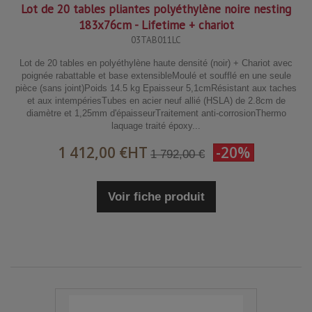
Lot de 20 tables pliantes polyéthylène noire nesting
183x76cm - Lifetime + chariot
03TAB011LC
Lot de 20 tables en polyéthylène haute densité (noir) + Chariot avec
poignée rabattable et base extensibleMoulé et soufflé en une seule
pièce (sans joint)Poids 14.5 kg Epaisseur 5,1cmRésistant aux taches
et aux intempériesTubes en acier neuf allié (HSLA) de 2.8cm de
diamètre et 1,25mm d'épaisseurTraitement anti-corrosionThermo
laquage traité époxy...
1 412,00 €
HT
-20%
1 792,00 €
Voir fiche produit