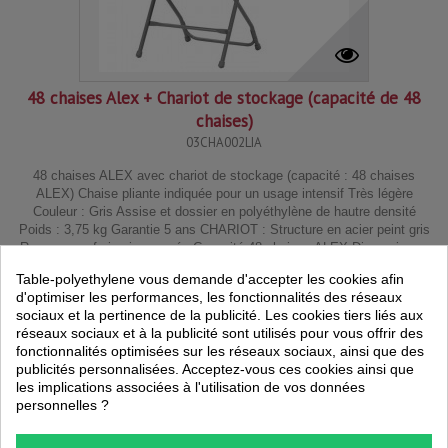
48 chaises Alex + Chariot de stockage (capacité de 48
chaises)
03CHA002LIA
48 chaises ALEX avec chariot de stockage (capacité : 48 chaises
ALEX) Chaise pliante indiquée pour un usage intensif Très légère
Couleur : Gris Assise et dossier en polyéthylène de hautre densité
Poids : 3,75 kg Garantie 5 ans CHARIOT : Structure en acier peint gris
Roues avec freins incorporés Capacité 48 chaises ALEX Dimensions :
Longeur 175 x L 79 x...
Table-polyethylene vous demande d'accepter les cookies afin
d'optimiser les performances, les fonctionnalités des réseaux
sociaux et la pertinence de la publicité. Les cookies tiers liés aux
réseaux sociaux et à la publicité sont utilisés pour vous offrir des
1 031,40 €
HT
-10%
1 164,24 €
fonctionnalités optimisées sur les réseaux sociaux, ainsi que des
publicités personnalisées. Acceptez-vous ces cookies ainsi que
les implications associées à l'utilisation de vos données
personnelles ?
Voir fiche produit