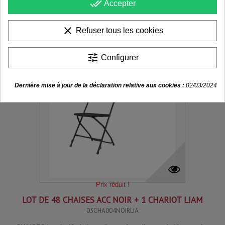
done_all
Accepter
clear
Refuser tous les cookies
tune
Configurer
Dernière mise à jour de la déclaration relative aux cookies :
02/03/2024
Prix réduit !
LOT DE 48 CHAISES ACC NOIR + 1 CHARIOT LIAM
03CHA004NOIRLIA