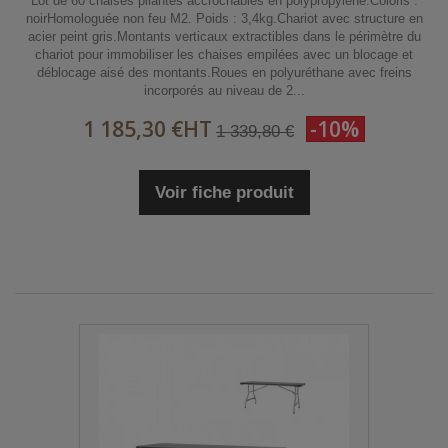
Lot de 60 chaises pliantes accrochables en polypropylène.Coloris :
noirHomologuée non feu M2. Poids : 3,4kg.Chariot avec structure en
acier peint gris.Montants verticaux extractibles dans le périmètre du
chariot pour immobiliser les chaises empilées avec un blocage et
déblocage aisé des montants.Roues en polyuréthane avec freins
incorporés au niveau de 2...
1 185,30 €
HT
-10%
1 339,80 €
Voir fiche produit