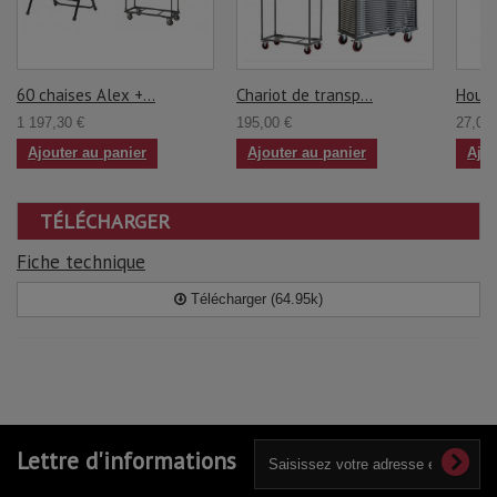
60 chaises Alex +...
Chariot de transp...
Houss
1 197,30 €
195,00 €
27,00 
Ajouter au panier
Ajouter au panier
Ajou
TÉLÉCHARGER
Fiche technique
Télécharger (64.95k)
Lettre d'informations