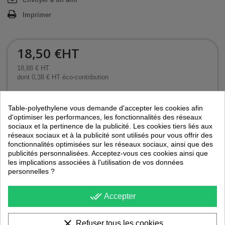
Imprimer
18,50 €
HT
18,88 € HT
dont 0,38 € HT éco-contribution
Quantité :
Table-polyethylene vous demande d'accepter les cookies afin
d'optimiser les performances, les fonctionnalités des réseaux
sociaux et la pertinence de la publicité. Les cookies tiers liés aux
réseaux sociaux et à la publicité sont utilisés pour vous offrir des
Ce produit n'est pas vendu à l'unité. Vous devez sélectionner au
fonctionnalités optimisées sur les réseaux sociaux, ainsi que des
moins
8
quantité pour ce produit.
publicités personnalisées. Acceptez-vous ces cookies ainsi que
COULEUR :
les implications associées à l'utilisation de vos données
personnelles ?
done_all
Accepter
Ajouter au panier
clear
Refuser tous les cookies