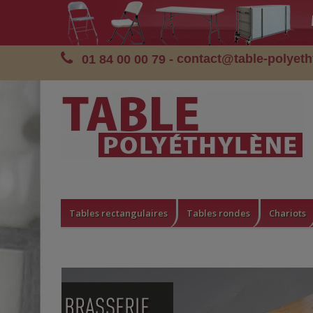
contact@table-polyet
01 84 00 00 79
-
Tables rectangulaires
Tables rondes
Chariots