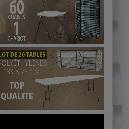
Table
Rectangulaire
Tables polyéthylènes rectangulaires, Pliantes, aussi
légères que résistantes !,
Usages professionnels
multiples