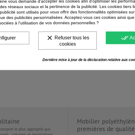
lene vous demande d'accepter les cookies afin d'optimiser les performa
 des réseaux sociaux et la pertinence de la publicité. Les cookies tiers 
 publicité sont utilisés pour vous offrir des fonctionnalités optimisées su
que des publicités personnalisées. Acceptez-vous ces cookies ainsi que
sociées à l'utilisation de vos données personnelles ?
clear
done_all
figurer
Refuser tous les
Ac
cookies
Dernière mise à jour de la déclaration relative aux coo
litaine
Mobilier polyéthylèn
premières de qualité
ransport le plus approprié aux
oids, volumes et destinations