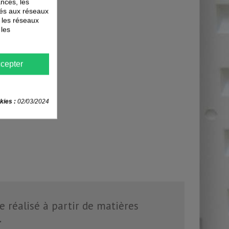
nces, les
liés aux réseaux
r les réseaux
 les
cepter
kies :
02/03/2024
e réalisé à partir de matières
.