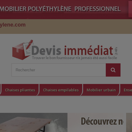
hylene.com
Chaises pliantes
Chaises empilables
Mobilier urbain
Ense