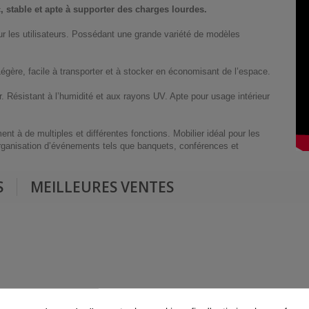
c, stable et apte à supporter des charges lourdes.
our les utilisateurs. Possédant une grande variété de modèles
gère, facile à transporter et à stocker en économisant de l’espace.
. Résistant à l’humidité et aux rayons UV. Apte pour usage intérieur
nt à de multiples et différentes fonctions. Mobilier idéal pour les
’organisation d’événements tels que banquets, conférences et
S
MEILLEURES VENTES